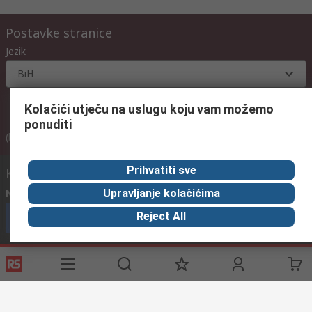
Postavke stranice
Jezik
BiH
Kolačići utječu na uslugu koju vam možemo
ponuditi
(s PDV-om)
(bez PDV-a)
(s PDV-om)
Prihvatiti sve
Kontaktirajte nas:
Nazovite nas
(radnim danima od 08:00h do 17:00h)
Upravljanje kolačićima
Reject All
nazovite službu za korisnike
Pošaljite nam email
obično odgovaramo u roku od 24h
info@primotronic.ba