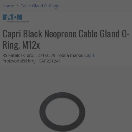
Home
/
Cable Gland O-Rings
Capri Black Neoprene Cable Gland O-
Ring, M12x
RS kataloški broj:
:
271-2579
robna marka
:
Capri
Proizvođački broj:
:
CAP221249