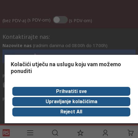
(s PDV-om)
(bez PDV-a)
(s PDV-om)
Kontaktirajte nas:
Nazovite nas
(radnim danima od 08:00h do 17:00h)
nazovite službu za korisnike
Kolačići utječu na uslugu koju vam možemo
ponuditi
Pošaljite nam email
obično odgovaramo u roku od 24h
info@primotronic.ba
Prihvatiti sve
Povežite se s nama
Upravljanje kolačićima
Reject All
Korisne poveznice