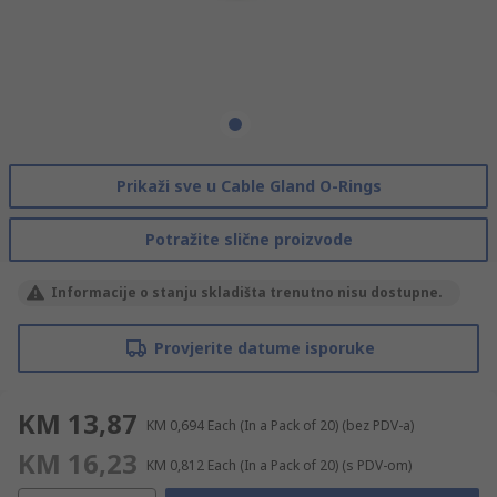
Prikaži sve u Cable Gland O-Rings
Potražite slične proizvode
Informacije o stanju skladišta trenutno nisu dostupne.
Provjerite datume isporuke
KM 13,87
KM 0,694
Each (In a Pack of 20)
(bez PDV-a)
KM 16,23
KM 0,812
Each (In a Pack of 20)
(s PDV-om)