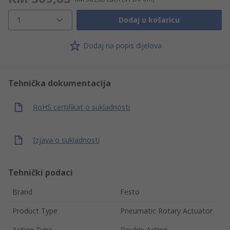
1
Dodaj u košaricu
Dodaj na popis dijelova
Tehnička dokumentacija
RoHS certifikat o sukladnosti
Izjava o sukladnosti
Tehnički podaci
Brand
Festo
Product Type
Pneumatic Rotary Actuator
Action Type
Double Acting