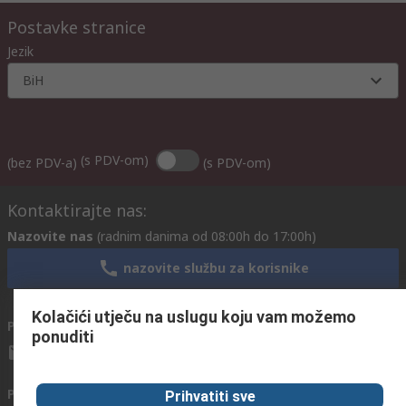
Postavke stranice
Jezik
BiH
(s PDV-om)
(bez PDV-a)
(s PDV-om)
Kontaktirajte nas:
Nazovite nas
(radnim danima od 08:00h do 17:00h)
nazovite službu za korisnike
Kolačići utječu na uslugu koju vam možemo
Pošaljite nam email
obično odgovaramo u roku od 24h
ponuditi
info@primotronic.ba
Povežite se s nama
Prihvatiti sve