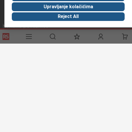
Upravljanje kolačićima
Reject All
Korisne poveznice
Usluge
O RS-u
Industrijska
Registrirajte
O RS-u
Industrijska Zona
Delivery
RS u svijetu
Proizvodnja
Payment
Korporacija
Export
ESG
Uvjeti korištenja
Uvjeti prodaje
Politika privatnosti
Cookie
Policy
© RS Components Ltd. 2020
Primotronic d.o.o.
Butmirska 7
71000 Sarajevo
Bosna i Hercegovina