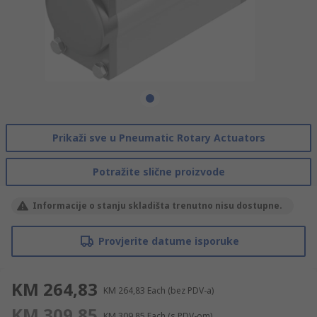
Prikaži sve u Pneumatic Rotary Actuators
Potražite slične proizvode
Informacije o stanju skladišta trenutno nisu dostupne.
Provjerite datume isporuke
KM 264,83
KM 264,83
Each
(bez PDV-a)
KM 309,85
KM 309,85
Each
(s PDV-om)