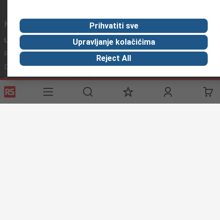
Korisne poveznice
Prihvatiti sve
Usluge
O RS-u
Industrijska
Upravljanje kolačićima
Registrirajte
O RS-u
Industrijska Zona
Reject All
Delivery
RS u svijetu
Proizvodnja
Payment
Korporacija
Export
ESG
Uvjeti korištenja
Uvjeti prodaje
Politika privatnosti
Cookie
Policy
© RS Components Ltd. 2020
Primotronic d.o.o.
Butmirska 7
71000 Sarajevo
Bosna i Hercegovina
Ove internet stranice razvio je Catalogue Solutions Ltd pod