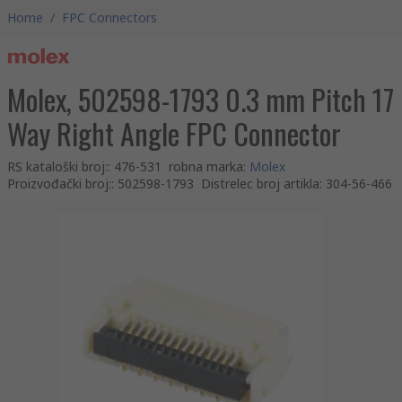
Home
/
FPC Connectors
Molex, 502598-1793 0.3 mm Pitch 17
Way Right Angle FPC Connector
RS kataloški broj:
:
476-531
robna marka
:
Molex
Proizvođački broj:
:
502598-1793
Distrelec broj artikla
:
304-56-466