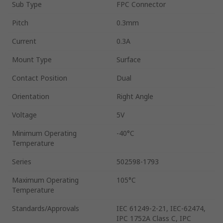
Sub Type
FPC Connector
Pitch
0.3mm
Current
0.3A
Mount Type
Surface
Contact Position
Dual
Orientation
Right Angle
Voltage
5V
Minimum Operating
-40°C
Temperature
Series
502598-1793
Maximum Operating
105°C
Temperature
Standards/Approvals
IEC 61249-2-21, IEC-62474,
IPC 1752A Class C, IPC