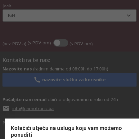
Jezik
BiH
(s PDV-om)
(bez PDV-a)
(s PDV-om)
Kontaktirajte nas:
Nazovite nas
(radnim danima od 08:00h do 17:00h)
nazovite službu za korisnike
Pošaljite nam email
obično odgovaramo u roku od 24h
info@primotronic.ba
Povežite se s nama
Kolačići utječu na uslugu koju vam možemo
ponuditi