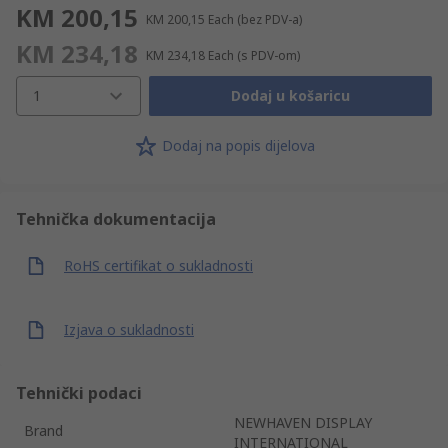
KM 200,15
KM 200,15
Each
(bez PDV-a)
KM 234,18
KM 234,18
Each
(s PDV-om)
1
Dodaj u košaricu
Dodaj na popis dijelova
Tehnička dokumentacija
RoHS certifikat o sukladnosti
Izjava o sukladnosti
Tehnički podaci
NEWHAVEN DISPLAY
Brand
INTERNATIONAL