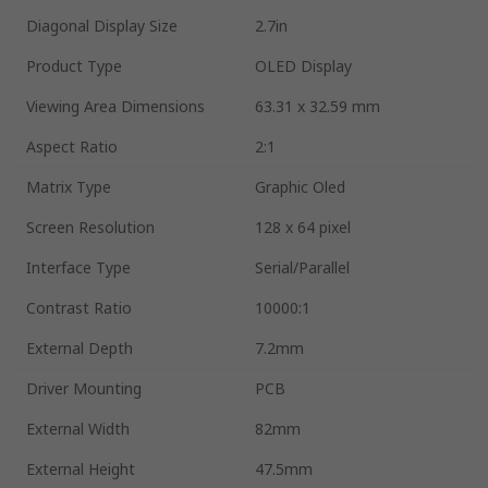
Diagonal Display Size
2.7in
Product Type
OLED Display
Viewing Area Dimensions
63.31 x 32.59 mm
Aspect Ratio
2:1
Matrix Type
Graphic Oled
Screen Resolution
128 x 64 pixel
Interface Type
Serial/Parallel
Contrast Ratio
10000:1
External Depth
7.2mm
Driver Mounting
PCB
External Width
82mm
External Height
47.5mm