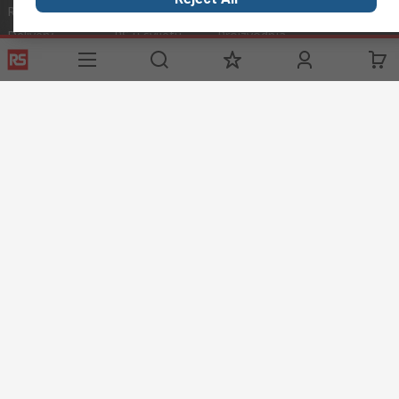
Registrirajte
O RS-u
Industrijska Zona
Delivery
RS u svijetu
Proizvodnja
Payment
Korporacija
Export
ESG
Uvjeti korištenja
Uvjeti prodaje
Politika privatnosti
Cookie
Policy
© RS Components Ltd. 2020
Primotronic d.o.o.
Butmirska 7
71000 Sarajevo
Bosna i Hercegovina
Ove internet stranice razvio je Catalogue Solutions Ltd pod
licencom RS Components Ltd