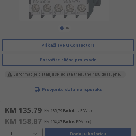
Prikaži sve u Contactors
Potražite slične proizvode
Informacije o stanju skladišta trenutno nisu dostupne.
Provjerite datume isporuke
KM 135,79
KM 135,79
Each
(bez PDV-a)
KM 158,87
KM 158,87
Each
(s PDV-om)
1
Dodaj u košaricu