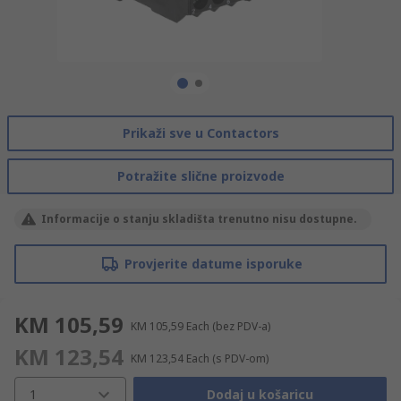
Prikaži sve u Contactors
Potražite slične proizvode
Informacije o stanju skladišta trenutno nisu dostupne.
Provjerite datume isporuke
KM 105,59
KM 105,59
Each
(bez PDV-a)
KM 123,54
KM 123,54
Each
(s PDV-om)
1
Dodaj u košaricu