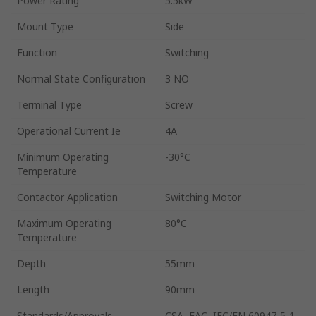
Power Rating
5.5kW
Mount Type
Side
Function
Switching
Normal State Configuration
3 NO
Terminal Type
Screw
Operational Current Ie
4A
Minimum Operating
-30°C
Temperature
Contactor Application
Switching Motor
Maximum Operating
80°C
Temperature
Depth
55mm
Length
90mm
Standards/Approvals
CSA, EAC, IEC/EN 60947-5-1,