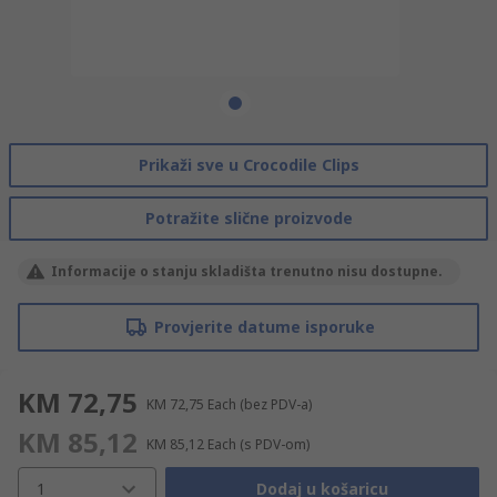
Prikaži sve u Crocodile Clips
Potražite slične proizvode
Informacije o stanju skladišta trenutno nisu dostupne.
Provjerite datume isporuke
KM 72,75
KM 72,75
Each
(bez PDV-a)
KM 85,12
KM 85,12
Each
(s PDV-om)
1
Dodaj u košaricu