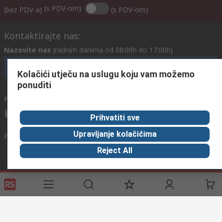
(s PDV-om)
(bez PDV-a)
(s PDV-om)
Kontaktirajte nas:
Nazovite nas
(radnim danima od 08:00h do 17:00h)
nazovite službu za korisnike
Kolačići utječu na uslugu koju vam možemo
ponuditi
Pošaljite nam email
obično odgovaramo u roku od 24h
info@primotronic.ba
Prihvatiti sve
Upravljanje kolačićima
Povežite se s nama
Reject All
Korisne poveznice
Usluge
O RS-u
Industrijska
Registrirajte
O RS-u
Industrijska Zona