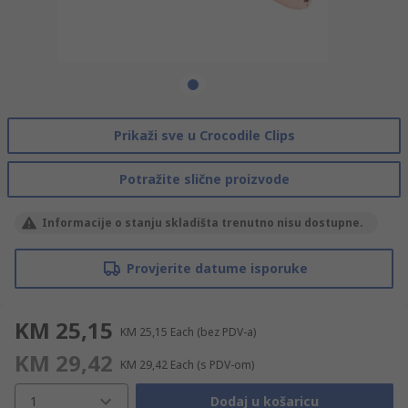
Prikaži sve u Crocodile Clips
Potražite slične proizvode
Informacije o stanju skladišta trenutno nisu dostupne.
Provjerite datume isporuke
KM 25,15
KM 25,15
Each
(bez PDV-a)
KM 29,42
KM 29,42
Each
(s PDV-om)
1
Dodaj u košaricu