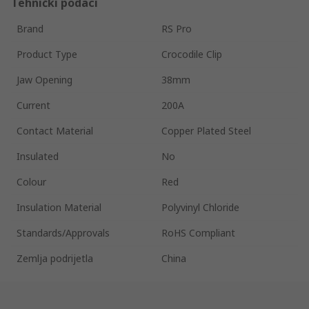
Tehnički podaci
Brand
RS Pro
Product Type
Crocodile Clip
Jaw Opening
38mm
Current
200A
Contact Material
Copper Plated Steel
Insulated
No
Colour
Red
Insulation Material
Polyvinyl Chloride
Standards/Approvals
RoHS Compliant
Zemlja podrijetla
China