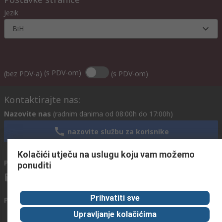
Jezik
BiH
(s PDV-om)
(bez PDV-a)
(s PDV-om)
Kontaktirajte nas:
Nazovite nas
(radnim danima od 08:00h do 17:00h)
nazovite službu za korisnike
Kolačići utječu na uslugu koju vam možemo
Pošaljite nam email
obično odgovaramo u roku od 24h
ponuditi
info@primotronic.ba
Prihvatiti sve
Povežite se s nama
Upravljanje kolačićima