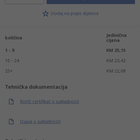
Dodaj na popis dijelova
Jedinična
količina
cijena
1 - 9
KM 25,15
10 - 24
KM 23,42
25+
KM 22,08
Tehnička dokumentacija
RoHS certifikat o sukladnosti
Izjava o sukladnosti