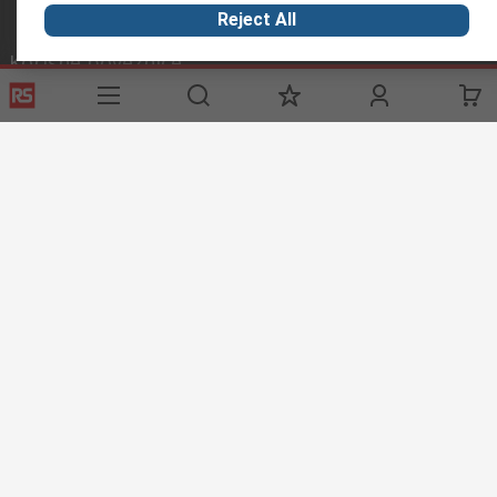
Reject All
Korisne poveznice
Usluge
O RS-u
Industrijska
Registrirajte
O RS-u
Industrijska Zona
Delivery
RS u svijetu
Proizvodnja
Payment
Korporacija
Export
ESG
Uvjeti korištenja
Uvjeti prodaje
Politika privatnosti
Cookie
Policy
© RS Components Ltd. 2020
Primotronic d.o.o.
Butmirska 7
71000 Sarajevo
Bosna i Hercegovina