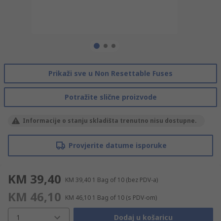
Prikaži sve u Non Resettable Fuses
Potražite slične proizvode
Informacije o stanju skladišta trenutno nisu dostupne.
Provjerite datume isporuke
KM 39,40
KM 39,40
1 Bag of 10
(bez PDV-a)
KM 46,10
KM 46,10
1 Bag of 10
(s PDV-om)
1
Dodaj u košaricu