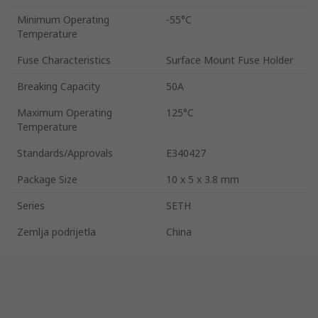
Minimum Operating
-55°C
Temperature
Fuse Characteristics
Surface Mount Fuse Holder
Breaking Capacity
50A
Maximum Operating
125°C
Temperature
Standards/Approvals
E340427
Package Size
10 x 5 x 3.8 mm
Series
SETH
Zemlja podrijetla
China