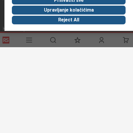
Prihvatiti sve
Upravljanje kolačićima
Reject All
Korisne poveznice
Usluge
O RS-u
Industrijska
Registrirajte
O RS-u
Industrijska Zona
Delivery
RS u svijetu
Proizvodnja
Payment
Korporacija
Export
ESG
Uvjeti korištenja
Uvjeti prodaje
Politika privatnosti
Cookie
Policy
© RS Components Ltd. 2020
Primotronic d.o.o.
Butmirska 7
71000 Sarajevo
Bosna i Hercegovina