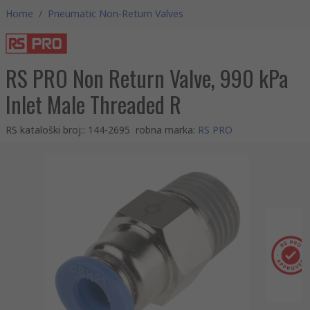
Home
/
Pneumatic Non-Return Valves
RS PRO Non Return Valve, 990 kPa
Inlet Male Threaded R
RS kataloški broj:
:
144-2695
robna marka
:
RS PRO