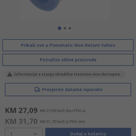
Prikaži sve u Pneumatic Non-Return Valves
Potražite slične proizvode
Informacije o stanju skladišta trenutno nisu dostupne.
Provjerite datume isporuke
KM 27,09
KM 27,09
Each
(bez PDV-a)
KM 31,70
KM 31,70
Each
(s PDV-om)
1
Dodaj u košaricu