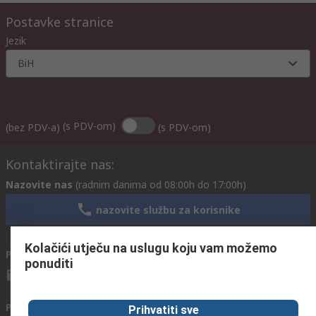
Postavke stranice
Jezik
BiH
(s PDV-om)
(bez PDV-a)
(s PDV-om)
Kontaktirajte nas:
Nazovite nas
(radnim danima od 08:00h do 17:00h)
nazovite službu za korisnike
Kolačići utječu na uslugu koju vam možemo
Pošaljite nam email
obično odgovaramo u roku od 24h
ponuditi
info@primotronic.ba
Povežite se s nama
Prihvatiti sve