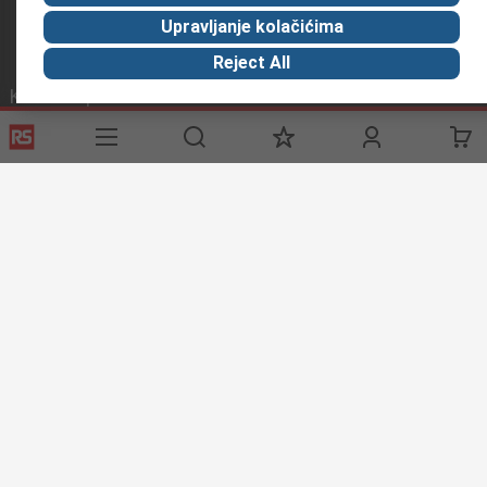
Upravljanje kolačićima
Reject All
Korisne poveznice
Usluge
O RS-u
Industrijska
Registrirajte
O RS-u
Industrijska Zona
Delivery
RS u svijetu
Proizvodnja
Payment
Korporacija
Export
ESG
Uvjeti korištenja
Uvjeti prodaje
Politika privatnosti
Cookie
Policy
© RS Components Ltd. 2020
Primotronic d.o.o.
Butmirska 7
71000 Sarajevo
Bosna i Hercegovina