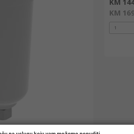
KM 144
KM 169
1
ječu na uslugu koju vam možemo ponuditi