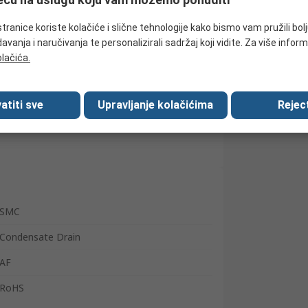
Potražite slične proizvode
tranice koriste kolačiće i slične tehnologije kako bismo vam pružili bol
avanja i naručivanja te personalizirali sadržaj koji vidite. Za više inform
olačića.
atiti sve
Upravljanje kolačićima
Reject
SMC
Condensate Drain
AF
RoHS