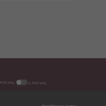
 PDV-om)
(s PDV-om)
Povežite se s nama