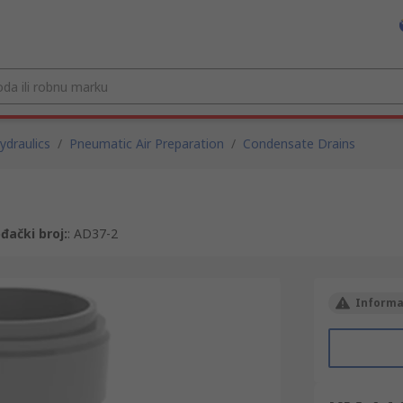
draulics
/
Pneumatic Air Preparation
/
Condensate Drains
đački broj:
:
AD37-2
Informac