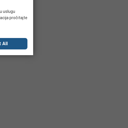
ju uslugu
acija pročitajte
 All