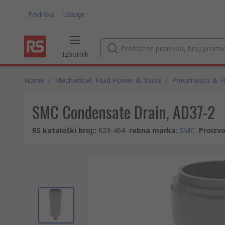
Podrška
Usluge
Izbornik
Home
/
Mechanical, Fluid Power & Tools
/
Pneumatics & Hy
SMC Condensate Drain, AD37-2
RS kataloški broj:
:
623-464
robna marka
:
SMC
Proizvo