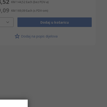
,52
KM 144,52
Each
(bez PDV-a)
,09
KM 169,09
Each
(s PDV-om)
Dodaj u košaricu
Dodaj na popis dijelova