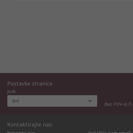
Postavke stranice
Jezik
BiH
(s
(bez PDV-a)
Kontaktirajte nas:
Nazovite nas
Pošaljite nam email