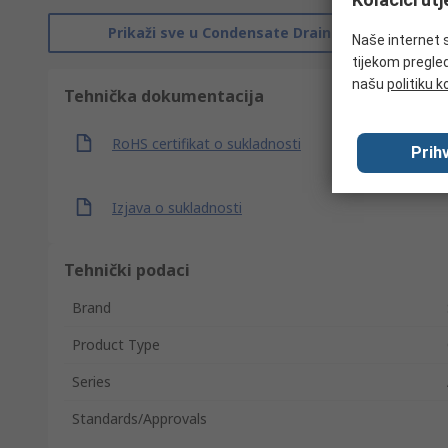
Prikaži sve u Condensate Drains
Naše internet s
tijekom pregled
našu
politiku k
Tehnička dokumentacija
RoHS certifikat o sukladnosti
Prihv
Izjava o sukladnosti
Tehnički podaci
Brand
Product Type
Series
Standards/Approvals