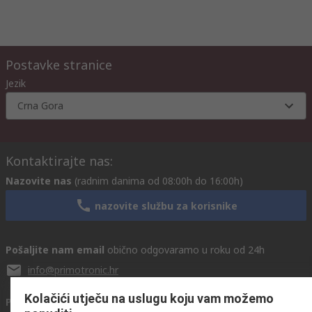
Postavke stranice
Jezik
Crna Gora
Kontaktirajte nas:
Nazovite nas
(radnim danima od 08:00h do 16:00h)
nazovite službu za korisnike
Pošaljite nam email
obično odgovaramo u roku od 24h
info@primotronic.hr
Kolačići utječu na uslugu koju vam možemo
Povežite se s nama