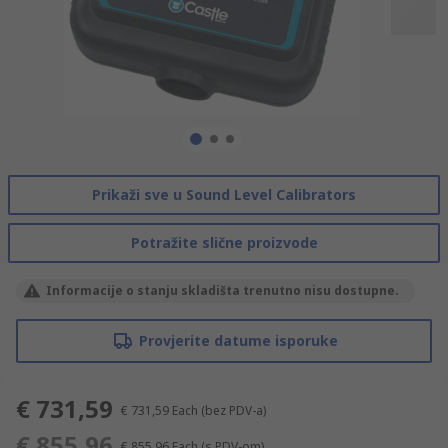
Prikaži sve u Sound Level Calibrators
Potražite slične proizvode
Informacije o stanju skladišta trenutno nisu dostupne.
Provjerite datume isporuke
€ 731,59
€ 731,59
Each
(bez PDV-a)
€ 855,96
€ 855,96
Each
(s PDV-om)