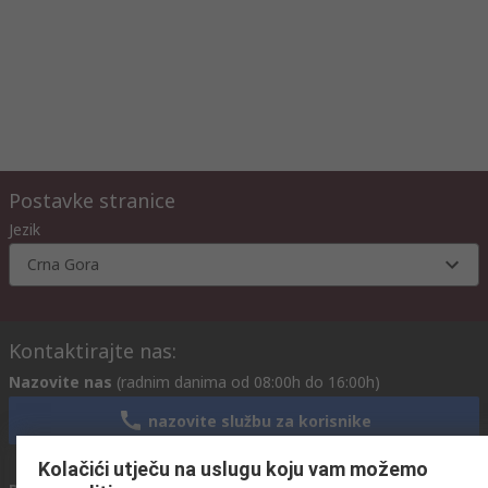
Postavke stranice
Jezik
Crna Gora
Kontaktirajte nas:
Nazovite nas
(radnim danima od 08:00h do 16:00h)
nazovite službu za korisnike
Kolačići utječu na uslugu koju vam možemo