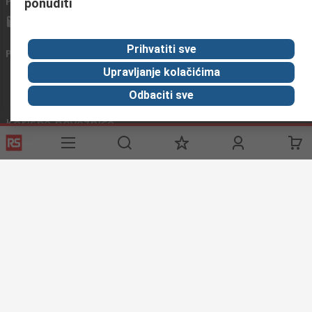
Pošaljite nam email
obično odgovaramo u roku od 24h
ponuditi
info@primotronic.hr
Prihvatiti sve
Povežite se s nama
Upravljanje kolačićima
Odbaciti sve
Korisne poveznice
Usluge
O RS-u
Industrijska
Registrirajte
O RS-u
Industrijska Zona
Delivery
RS u svijetu
Proizvodnja
Payment
Korporacija
Export
ESG
Uvjeti korištenja
Uvjeti prodaje
Politika privatnosti
Cookie
Policy
© RS Components Ltd. 2020