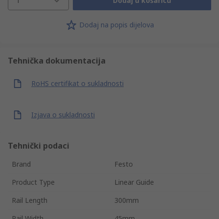
1
Dodaj u košaricu
Dodaj na popis dijelova
Tehnička dokumentacija
RoHS certifikat o sukladnosti
Izjava o sukladnosti
Tehnički podaci
Brand
Festo
Product Type
Linear Guide
Rail Length
300mm
Rail Width
45mm