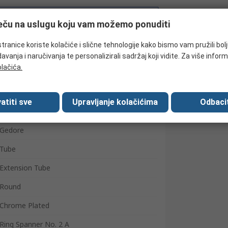
Potražite slične proizvode
ječu na uslugu koju vam možemo ponuditi
tranice koriste kolačiće i slične tehnologije kako bismo vam pružili bol
avanja i naručivanja te personalizirali sadržaj koji vidite. Za više inform
olačića.
atiti sve
Upravljanje kolačićima
Odbacit
Gedore
Tube
Extension Tube
Round
Chrome Plated
Ring Spanner No. 2 A