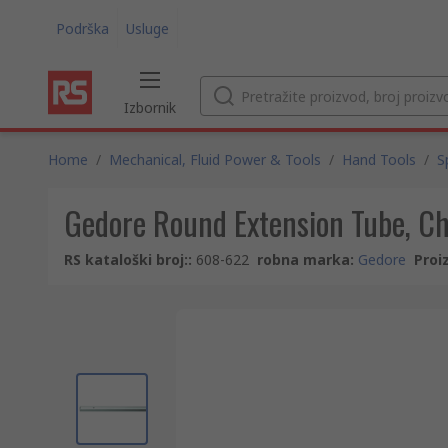
Podrška
Usluge
Izbornik
Home
/
Mechanical, Fluid Power & Tools
/
Hand Tools
/
S
Gedore Round Extension Tube, Ch
RS kataloški broj:
:
608-622
robna marka
:
Gedore
Proi