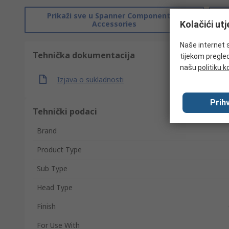
Prikaži sve u Spanner Components &
Kolačići ut
Accessories
Naše internet s
Tehnička dokumentacija
tijekom pregled
našu
politiku k
Izjava o sukladnosti
Prihv
Tehnički podaci
Brand
Product Type
Sub Type
Head Type
Finish
For Use With