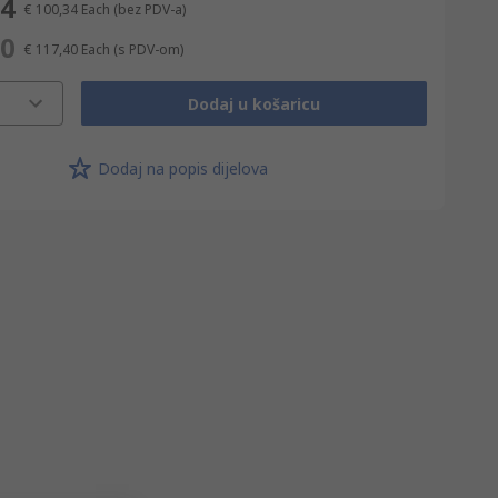
34
€ 100,34
Each
(bez PDV-a)
40
€ 117,40
Each
(s PDV-om)
Dodaj u košaricu
Dodaj na popis dijelova