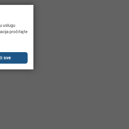
ju uslugu
acija pročitajte
i sve