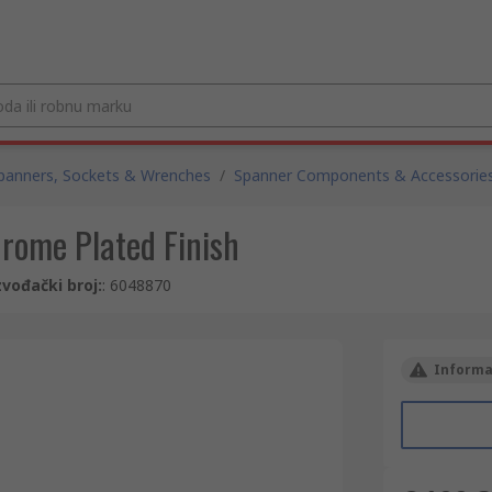
panners, Sockets & Wrenches
/
Spanner Components & Accessorie
rome Plated Finish
zvođački broj:
:
6048870
Informac