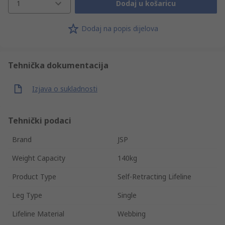
1
Dodaj u košaricu
Dodaj na popis dijelova
Tehnička dokumentacija
Izjava o sukladnosti
Tehnički podaci
Brand
JSP
Weight Capacity
140kg
Product Type
Self-Retracting Lifeline
Leg Type
Single
Lifeline Material
Webbing