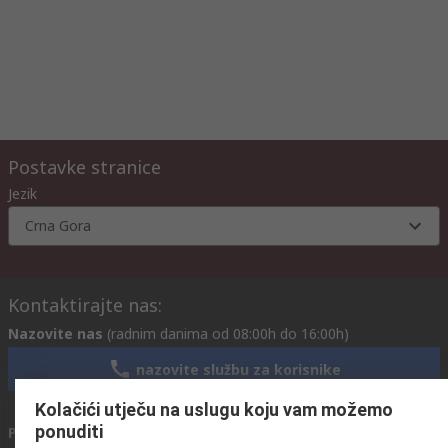
Postavke stranice
Jezik
Crna Gora
Kontaktirajte nas:
Nazovite nas
(radnim danima od 08:00h do 16:00h)
nazovite službu za korisnike
Kolačići utječu na uslugu koju vam možemo
ponuditi
Pošaljite nam email
obično odgovaramo u roku od 24h