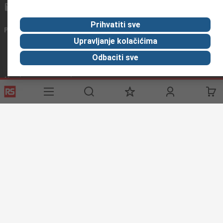
info@primotronic.hr
Prihvatiti sve
Povežite se s nama
Upravljanje kolačićima
Odbaciti sve
Korisne poveznice
Usluge
O RS-u
Industrijska
Registrirajte
O RS-u
Industrijska Zona
Delivery
RS u svijetu
Proizvodnja
Payment
Korporacija
Export
ESG
Uvjeti korištenja
Uvjeti prodaje
Politika privatnosti
Cookie
Policy
© RS Components Ltd. 2020