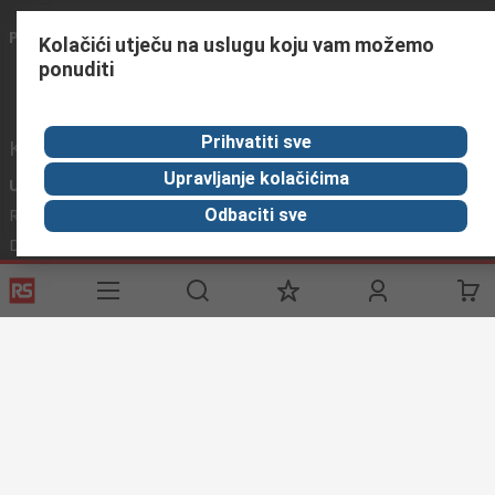
Povežite se s nama
Kolačići utječu na uslugu koju vam možemo
ponuditi
Prihvatiti sve
Korisne poveznice
Upravljanje kolačićima
Usluge
O RS-u
Industrijska
Registrirajte
O RS-u
Industrijska Zona
Odbaciti sve
Delivery
RS u svijetu
Proizvodnja
Payment
Korporacija
Export
ESG
Uvjeti korištenja
Uvjeti prodaje
Politika privatnosti
Cookie
Policy
© RS Components Ltd. 2020
Primotronic d.o.o.
Karlovačka cesta 4 i