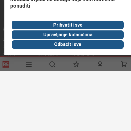
ponuditi
Prihvatiti sve
Korisne poveznice
Upravljanje kolačićima
Usluge
O RS-u
Industrijska
Odbaciti sve
Registrirajte
O RS-u
Industrijska Zona
Delivery
RS u svijetu
Proizvodnja
Payment
Korporacija
Export
ESG
Uvjeti korištenja
Uvjeti prodaje
Politika privatnosti
Cookie
Policy
© RS Components Ltd. 2020
Primotronic d.o.o.
Karlovačka cesta 4 i
10020 Novi Zagreb
Hrvatska