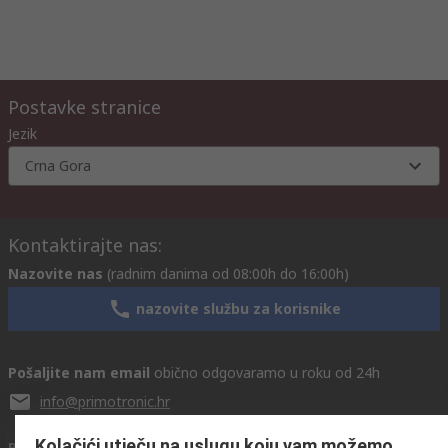
Postavke stranice
Jezik
Crna Gora
Kontaktirajte nas:
Nazovite nas
(radnim danima od 08:00h do 16:00h)
nazovite službu za korisnike
Pošaljite nam email
obično odgovaramo u roku od 24h
info@primotronic.hr
Kolačići utječu na uslugu koju vam možemo
Povežite se s nama