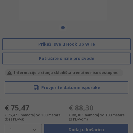
Prikaži sve u Hook Up Wire
Potražite slične proizvode
Informacije o stanju skladišta trenutno nisu dostupne.
Provjerite datume isporuke
€ 75,47
€ 88,30
€ 75,47
1 namotaj od 100 metara
€ 88,30
1 namotaj od 100 metara
(bez PDV-a)
(s PDV-om)
1
Dodaj u košaricu