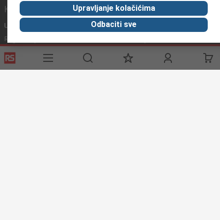
Korisne poveznice
Upravljanje kolačićima
Odbaciti sve
Usluge
O RS-u
Industrijska
Registrirajte
O RS-u
Industrijska Zona
Delivery
RS u svijetu
Proizvodnja
Payment
Korporacija
Export
ESG
Uvjeti korištenja
Uvjeti prodaje
Politika privatnosti
Cookie
Policy
© RS Components Ltd. 2020
Primotronic d.o.o.
Karlovačka cesta 4 i
10020 Novi Zagreb
Hrvatska
Ove internet stranice razvio je Catalogue Solutions Ltd pod
licencom RS Components Ltd