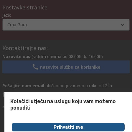
Postavke stranice
Jezik
Crna Gora
Kontaktirajte nas:
Nazovite nas
(radnim danima od 08:00h do 16:00h)
nazovite službu za korisnike
Pošaljite nam email
obično odgovaramo u roku od 24h
info@primotronic.hr
Kolačići utječu na uslugu koju vam možemo
ponuditi
Povežite se s nama
Prihvatiti sve