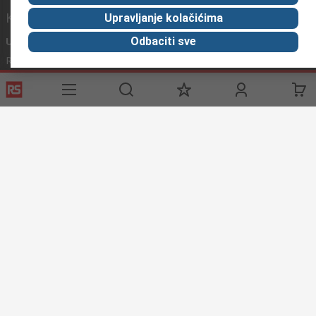
Korisne poveznice
Upravljanje kolačićima
Usluge
O RS-u
Industrijska
Odbaciti sve
Registrirajte
O RS-u
Industrijska Zona
Delivery
RS u svijetu
Proizvodnja
Payment
Korporacija
Export
ESG
Uvjeti korištenja
Uvjeti prodaje
Politika privatnosti
Cookie
Policy
© RS Components Ltd. 2020
Primotronic d.o.o.
Karlovačka cesta 4 i
10020 Novi Zagreb
Hrvatska
Ove internet stranice razvio je Catalogue Solutions Ltd pod
licencom RS Components Ltd