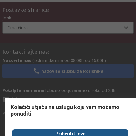
Postavke stranice
Jezik
Crna Gora
Kontaktirajte nas:
Nazovite nas
(radnim danima od 08:00h do 16:00h)
nazovite službu za korisnike
Pošaljite nam email
obično odgovaramo u roku od 24h
info@primotronic.hr
Kolačići utječu na uslugu koju vam možemo
Povežite se s nama
ponuditi
Prihvatiti sve