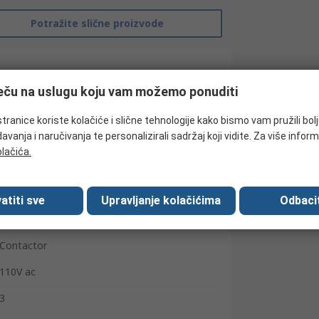
Potražite slične proizvode
ječu na uslugu koju vam možemo ponuditi
tranice koriste kolačiće i slične tehnologije kako bismo vam pružili bol
avanja i naručivanja te personalizirali sadržaj koji vidite. Za više inform
olačića.
atiti sve
Upravljanje kolačićima
Odbacit
RS Pro
Contactor
110V ac
3