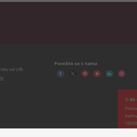
Povežite se s nama
roku od 24h
hr
© RS
Primot
Karlo
10020
Hrvat