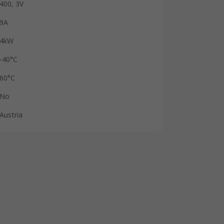
400, 3V
9A
4kW
-40°C
60°C
No
Austria