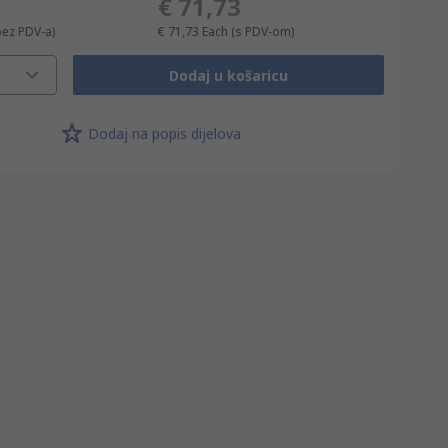
€ 71,73
bez PDV-a)
€ 71,73
Each
(s PDV-om)
Dodaj u košaricu
Dodaj na popis dijelova