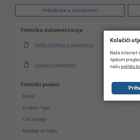
Prikaži sve u Contactors
Tehnička dokumentacija
Kolačići ut
RoHS certifikat o sukladnosti
Naše internet s
tijekom pregled
Izjava o sukladnosti
našu
politiku k
Tehnički podaci
Prihv
Brand
Product Type
Coil Voltage
Number of Poles