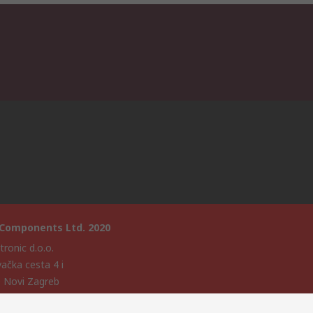
 Components Ltd. 2020
ronic d.o.o.
vačka cesta 4 i
 Novi Zagreb
ska