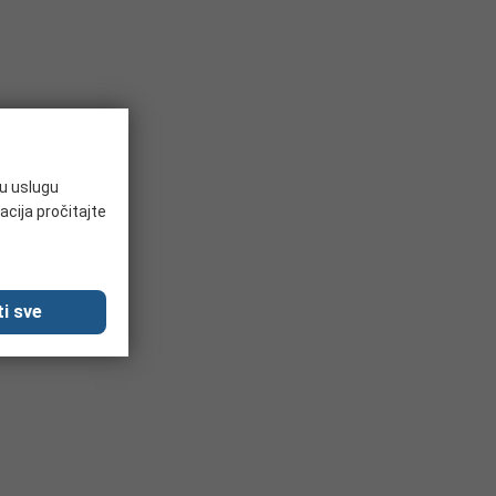
ju uslugu
acija pročitajte
i sve