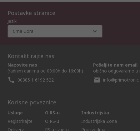
Postavke stranice
Jezik
Crna Gora
Kontaktirajte nas:
Nazovite nas
Pošaljite nam email
(radnim danima od 08:00h do 16:00h)
obično odgovaramo u 
00385 1 6192 522
info@primotronic.
Korisne poveznice
Usluge
O RS-u
Industrijska
Registrirajte
O RS-u
Industrijska Zona
Delivery
RS u svijetu
Proizvodnja
Payment
Korporacija