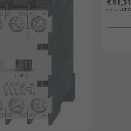
€ 61,31
€ 61,31
Each
(
1