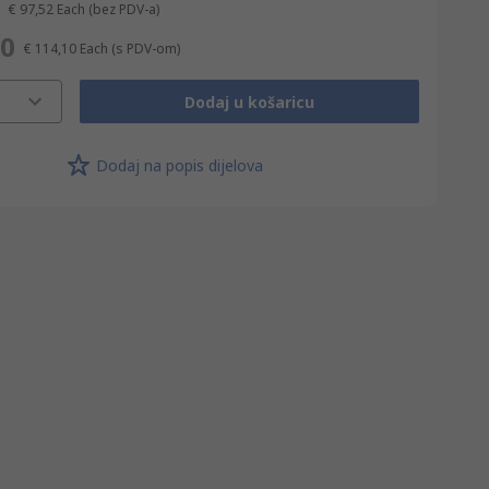
€ 97,52
Each
(bez PDV-a)
10
€ 114,10
Each
(s PDV-om)
Dodaj u košaricu
Dodaj na popis dijelova