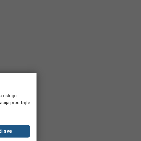
ju uslugu
acija pročitajte
i sve