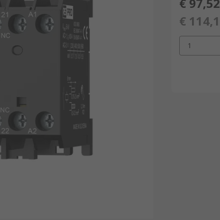
€ 97,52
€ 114,
1