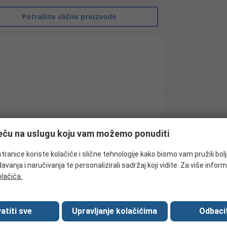
Potražite slične proizvode
RS Pro
ječu na uslugu koju vam možemo ponuditi
Contactor
tranice koriste kolačiće i slične tehnologije kako bismo vam pružili bol
24V
avanja i naručivanja te personalizirali sadržaj koji vidite. Za više inform
olačića.
4
24V dc
atiti sve
Upravljanje kolačićima
Odbacit
7.5kW