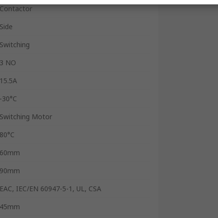
Contactor
Side
Switching
3 NO
15.5A
-30°C
Switching Motor
80°C
60mm
90mm
EAC, IEC/EN 60947-5-1, UL, CSA
45mm