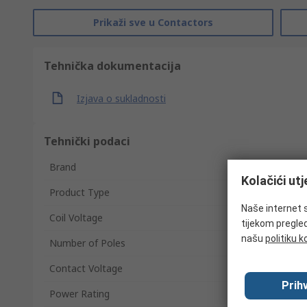
Prikaži sve u Contactors
Tehnička dokumentacija
Izjava o sukladnosti
Tehnički podaci
Brand
Kolačići ut
Product Type
Naše internet s
Coil Voltage
tijekom pregled
našu
politiku k
Number of Poles
Contact Voltage
Prihv
Power Rating