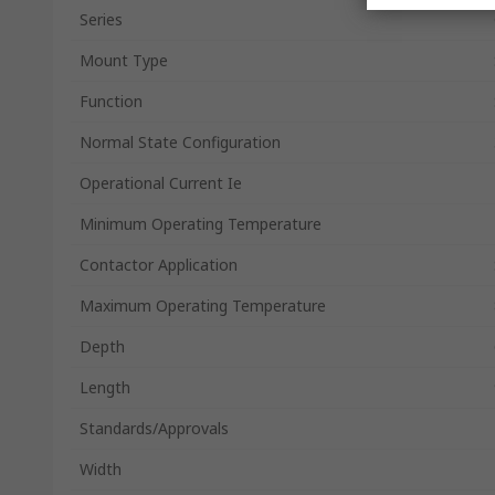
Series
Mount Type
Function
Normal State Configuration
Operational Current Ie
Minimum Operating Temperature
Contactor Application
Maximum Operating Temperature
Depth
Length
Standards/Approvals
Width