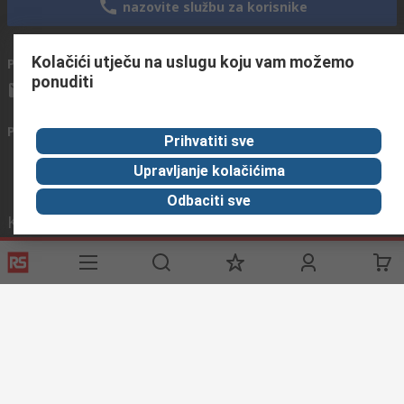
nazovite službu za korisnike
Kolačići utječu na uslugu koju vam možemo
Pošaljite nam email
obično odgovaramo u roku od 24h
ponuditi
info@primotronic.hr
Povežite se s nama
Prihvatiti sve
Upravljanje kolačićima
Odbaciti sve
Korisne poveznice
Usluge
O RS-u
Industrijska
Registrirajte
O RS-u
Industrijska Zona
Delivery
RS u svijetu
Proizvodnja
Payment
Korporacija
Export
ESG
Uvjeti korištenja
Uvjeti prodaje
Politika privatnosti
Cookie