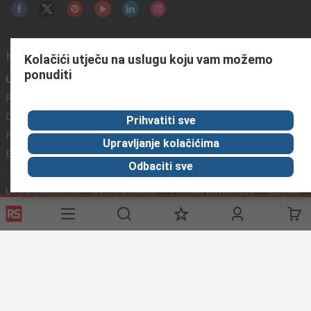
Korisne poveznice
Kolačići utječu na uslugu koju vam možemo
ponuditi
Usluge
O RS-u
Industrijska
Registrirajte
O RS-u
Industrijska Zona
Delivery
RS u svijetu
Proizvodnja
Prihvatiti sve
Payment
Korporacija
Upravljanje kolačićima
Export
ESG
Odbaciti sve
Uvjeti korištenja
Uvjeti prodaje
Politika privatnosti
Cookie
Policy
© RS Components Ltd. 2020
Primotronic d.o.o.
Karlovačka cesta 4 i
10020 Novi Zagreb
Hrvatska