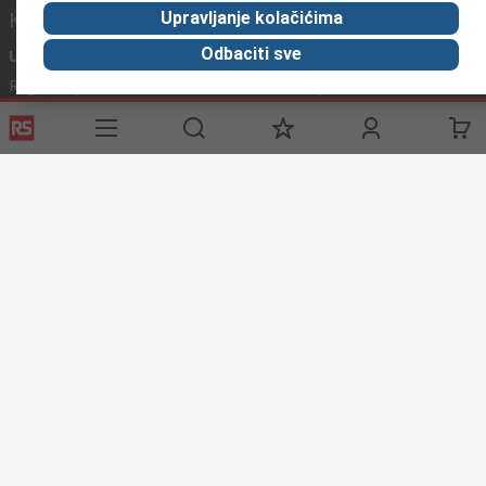
Korisne poveznice
Upravljanje kolačićima
Odbaciti sve
Usluge
O RS-u
Industrijska
Registrirajte
O RS-u
Industrijska Zona
Delivery
RS u svijetu
Proizvodnja
Payment
Korporacija
Export
ESG
Uvjeti korištenja
Uvjeti prodaje
Politika privatnosti
Cookie
Policy
© RS Components Ltd. 2020
Primotronic d.o.o.
Karlovačka cesta 4 i
10020 Novi Zagreb
Hrvatska
Ove internet stranice razvio je Catalogue Solutions Ltd pod
licencom RS Components Ltd