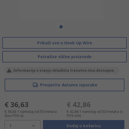
Prikaži sve u Hook Up Wire
Potražite slične proizvode
Informacije o stanju skladišta trenutno nisu dostupne.
Provjerite datume isporuke
€ 36,63
€ 42,86
€ 36,63
1 namotaj od 50 metara
€ 42,86
1 namotaj od 50 metara
(s
(bez PDV-a)
PDV-om)
1
Dodaj u košaricu