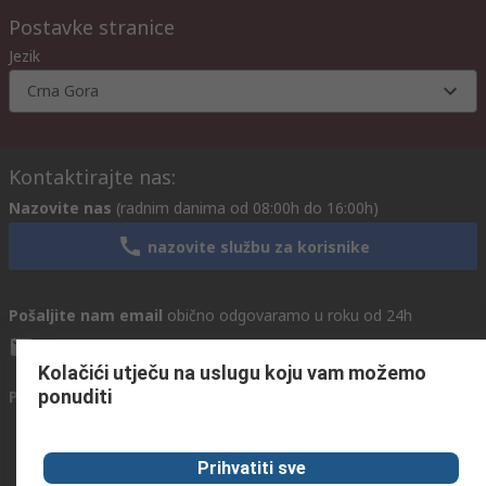
Postavke stranice
Jezik
Crna Gora
Kontaktirajte nas:
Nazovite nas
(radnim danima od 08:00h do 16:00h)
nazovite službu za korisnike
Pošaljite nam email
obično odgovaramo u roku od 24h
info@primotronic.hr
Kolačići utječu na uslugu koju vam možemo
ponuditi
Povežite se s nama
Prihvatiti sve