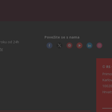
Povežite se s nama
roku od 24h
hr
© RS
Primot
Karlo
10020
Hrvat