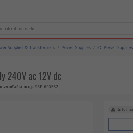
wer Supplies & Transformers
/
Power Supplies
/
PC Power Supplies
ly 240V ac 12V dc
oizvođački broj:
:
SSP-600ES2
Informac