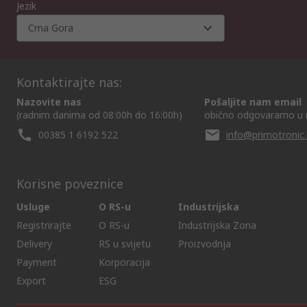
Jezik
Crna Gora
Kontaktirajte nas:
Nazovite nas
Pošaljite nam email
(radnim danima od 08:00h do 16:00h)
obično odgovaramo u 
00385 1 6192 522
info@primotronic.
Korisne poveznice
Usluge
O RS-u
Industrijska
Registrirajte
O RS-u
Industrijska Zona
Delivery
RS u svijetu
Proizvodnja
Payment
Korporacija
Export
ESG