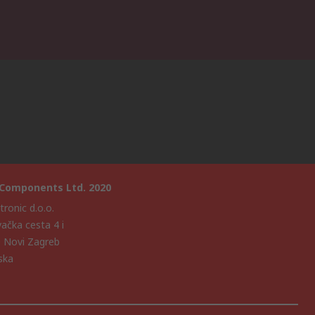
 Components Ltd. 2020
ronic d.o.o.
vačka cesta 4 i
 Novi Zagreb
ska