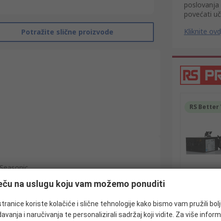
poslovanja 
povećati uč
Kliknite ovd
Potražite slične proizvode
RS Better
Seasonic
€ 104,11
ječu na uslugu koju vam možemo ponuditi
ATX Power Supply
Each
(bez PD
12V dc
tranice koriste kolačiće i slične tehnologije kako bismo vam pružili bol
avanja i naručivanja te personalizirali sadržaj koji vidite. Za više inform