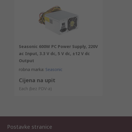
Seasonic 600W PC Power Supply, 220V
ac Input, 3.3 V dc, 5 V dc, ±12 V dc
Output
robna marka
:
Seasonic
Cijena na upit
Each
(bez PDV-a)
Postavke stranice