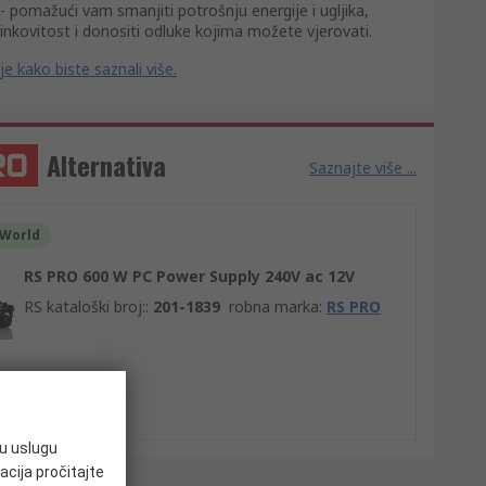
- pomažući vam smanjiti potrošnju energije i ugljika,
inkovitost i donositi odluke kojima možete vjerovati.
je kako biste saznali više.
Alternativa
Saznajte više ...
 World
RS PRO 600 W PC Power Supply 240V ac 12V
RS kataloški broj:
:
201-1839
robna marka
:
RS PRO
V-a)
ju uslugu
acija pročitajte