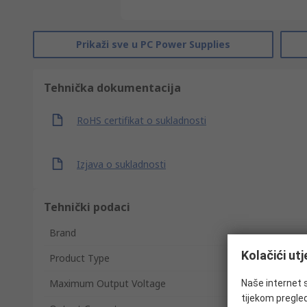
Prikaži sve u PC Power Supplies
Tehnička dokumentacija
RoHS certifikat o sukladnosti
Izjava o sukladnosti
Tehnički podaci
Brand
Kolačići ut
Product Type
Maximum Output Voltage
Naše internet s
tijekom pregled