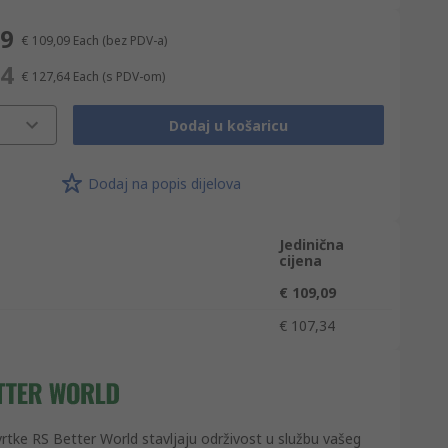
09
€ 109,09
Each
(bez PDV-a)
64
€ 127,64
Each
(s PDV-om)
Dodaj u košaricu
Dodaj na popis dijelova
Jedinična
cijena
€ 109,09
€ 107,34
vrtke RS Better World stavljaju održivost u službu vašeg