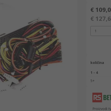
€ 109,
€ 127,
1
količina
1 - 4
5+
Proizvodi t