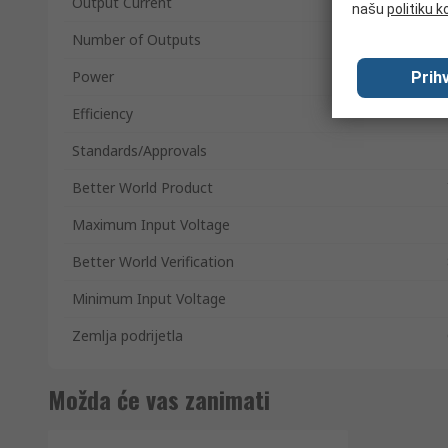
Output Current
našu
politiku k
Number of Outputs
Power
Prihv
Efficiency
Standards/Approvals
Better World Product
Maximum Input Voltage
Better World Verification
Minimum Input Voltage
Zemlja podrijetla
Možda će vas zanimati