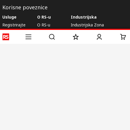
Korisne poveznice
Usluge
O RS-u
Industrijska
Registrirajte
O RS-u
Industrijska Zona
Isporuka
RS u svijetu
Proizvodnja
Plaćanje
Korporacija
Export
ESG
Uvjeti korištenja
Uvjeti prodaje
Politika privatnosti
Politika
kolačića
© RS Components Ltd. 2020
Primotronic d.o.o.
Karlovačka cesta 4 i
10020, Novi Zagreb
Hrvatska
Ove internet stranice razvio je Catalogue Solutions Ltd pod
licencom RS Components Ltd