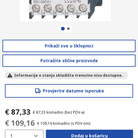
Prikaži sve u Sklopnici
Potražite slične proizvode
Informacije o stanju skladišta trenutno nisu dostupne.
Provjerite datume isporuke
€ 87,33
€ 87,33
komadno
(bez PDV-a)
€ 109,16
€ 109,16
komadno
(s PDV-om)
1
Dodaj u košaricu