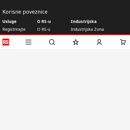
Korisne poveznice
Usluge
O RS-u
Industrijska
Registrirajte
O RS-u
Industrijska Zona
Isporuka
RS u svijetu
Proizvodnja
Plaćanje
Korporacija
Export
ESG
Uvjeti korištenja
Uvjeti prodaje
Politika privatnosti
Politika
kolačića
© RS Components Ltd. 2020
Primotronic d.o.o.
Karlovačka cesta 4 i
10020, Novi Zagreb
Hrvatska
Ove internet stranice razvio je Catalogue Solutions Ltd pod