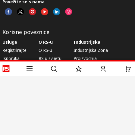
Povežite se s nama
Korisne poveznice
Usluge
O RS-u
Industrijska
Registrirajte
O RS-u
Industrijska Zona
Isporuka
RS u svijetu
Proizvodnja
Plaćanje
Korporacija
Export
ESG
Uvjeti korištenja
Uvjeti prodaje
Politika privatnosti
Politika
kolačića
© RS Components Ltd. 2020
Primotronic d.o.o.
Karlovačka cesta 4 i
10020, Novi Zagreb