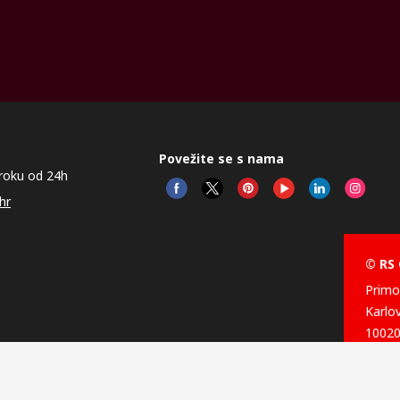
Povežite se s nama
roku od 24h
hr
© RS
Primot
Karlo
10020
Hrvat