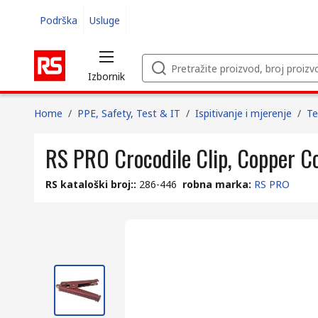
Podrška
Usluge
Izbornik
Home
/
PPE, Safety, Test & IT
/
Ispitivanje i mjerenje
/
Te
RS PRO Crocodile Clip, Copper C
RS kataloški broj:
:
286-446
robna marka
:
RS PRO