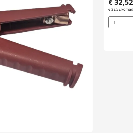
€ 32,52
€ 32,52
koma
1