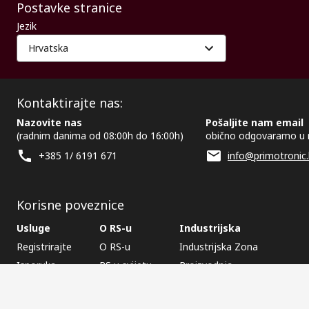
Postavke stranice
Jezik
Hrvatska
Kontaktirajte nas:
Nazovite nas
Pošaljite nam email
(radnim danima od 08:00h do 16:00h)
obično odgovaramo u 
+385 1/ 6191 671
info@primotronic.
Korisne poveznice
Usluge
O RS-u
Industrijska
Registrirajte
O RS-u
Industrijska Zona
Isporuka
RS u svijetu
Proizvodnja
Plaćanje
Korporacija
Export
ESG