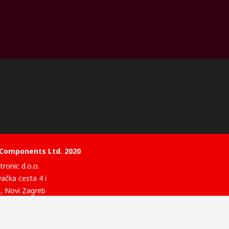
 Components Ltd. 2020
ronic d.o.o.
vačka cesta 4 i
, Novi Zagreb
ska