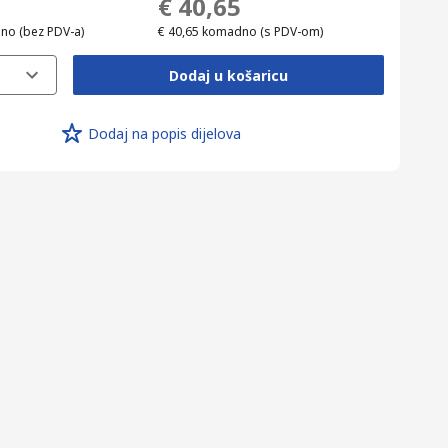
€ 40,65
dno
(bez PDV-a)
€ 40,65
komadno
(s PDV-om)
Dodaj u košaricu
Dodaj na popis dijelova