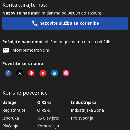
Kontaktirajte nas:
Nazovite nas
(radnim danima od 08:00h do 16:00h)
nazovite službu za korisnike
Pošaljite nam email
obično odgovaramo u roku od 24h
info@primotronic.hr
Povežite se s nama
Korisne poveznice
Usluge
O RS-u
Industrijska
Registrirajte
O RS-u
Industrijska Zona
Isporuka
RS u svijetu
Proizvodnja
Plaćanje
Korporacija