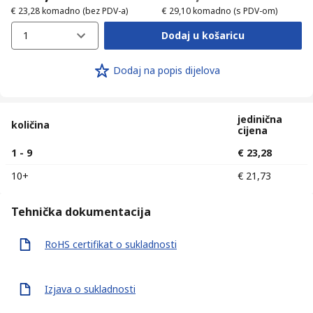
€ 23,28
komadno
(bez PDV-a)
€ 29,10
komadno
(s PDV-om)
1
Dodaj u košaricu
Dodaj na popis dijelova
jedinična
količina
cijena
1 - 9
€ 23,28
10+
€ 21,73
Tehnička dokumentacija
RoHS certifikat o sukladnosti
Izjava o sukladnosti