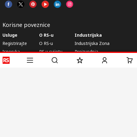
Korisne poveznice
Usluge
O RS-u
Industrijska
Registrirajte
O RS-u
Industrijska Zona
Isporuka
RS u svijetu
Proizvodnja
Plaćanje
Korporacija
Export
ESG
Uvjeti korištenja
Uvjeti prodaje
Politika privatnosti
Politika
kolačića
© RS Components Ltd. 2020
Primotronic d.o.o.
Karlovačka cesta 4 i
10020, Novi Zagreb
Hrvatska