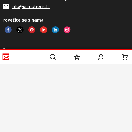
info@primotronic.hr
Povežite se s nama
Korisne poveznice
Usluge
O RS-u
Industrijska
Registrirajte
O RS-u
Industrijska Zona
Isporuka
RS u svijetu
Proizvodnja
Plaćanje
Korporacija
Export
ESG
Uvjeti korištenja
Uvjeti prodaje
Politika privatnosti
Politika
kolačića
© RS Components Ltd. 2020