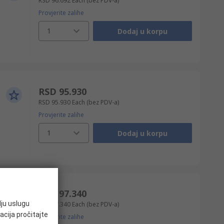
RSD 96.692
Each
(bez PDV-a)
Provjerite zalihe
1
Dodaj u korpu
RSD 95.930
RSD 95.930
Each
(bez PDV-a)
Provjerite zalihe
1
Dodaj u korpu
RSD 97.340
lju uslugu
RSD 97.340
Each
(bez PDV-a)
acija pročitajte
Provjerite zalihe