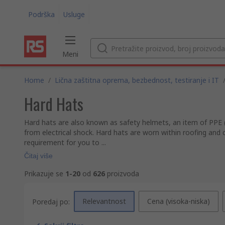
Podrška
Usluge
Meni
Home
/
Lična zaštitna oprema, bezbednost, testiranje i IT
Hard Hats
Hard hats are also known as safety helmets, an item of PPE 
from electrical shock. Hard hats are worn within roofing and 
requirement for you to ...
Čitaj više
Prikazuje se
1-20
od
626
proizvoda
Relevantnost
Cena (visoka-niska)
Poredaj po: