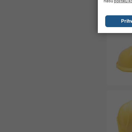
našu
politiku k
Prihv