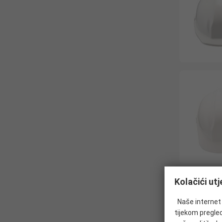
Kolačići ut
Naše internet s
tijekom pregled