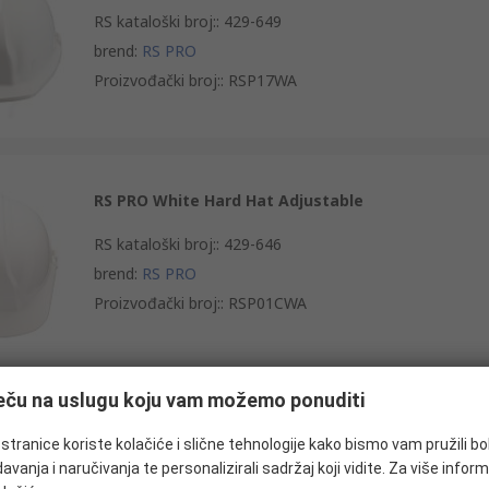
RS kataloški broj:
:
429-649
brend
:
RS PRO
Proizvođački broj:
:
RSP17WA
RS PRO White Hard Hat Adjustable
RS kataloški broj:
:
429-646
brend
:
RS PRO
Proizvođački broj:
:
RSP01CWA
ječu na uslugu koju vam možemo ponuditi
RS PRO White Hard Hat Ventilated Adjustable
tranice koriste kolačiće i slične tehnologije kako bismo vam pružili bo
RS kataloški broj:
:
429-655
avanja i naručivanja te personalizirali sadržaj koji vidite. Za više inform