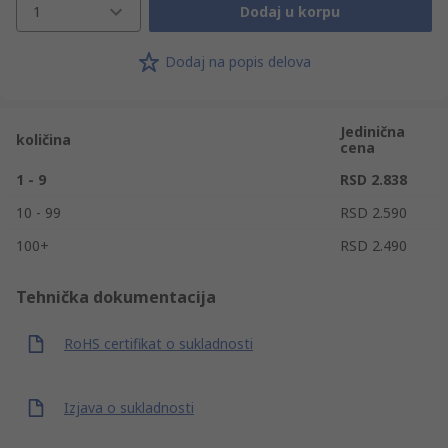
1
Dodaj u korpu
Dodaj na popis delova
Jedinična
količina
cena
1 - 9
RSD 2.838
10 - 99
RSD 2.590
100+
RSD 2.490
Tehnička dokumentacija
RoHS certifikat o sukladnosti
Izjava o sukladnosti