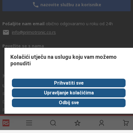
nazovite službu za korisnike
Pošaljite nam email
obično odgovaramo u roku od 24h
info@primotronic.co.rs
Povežite se s nama
Kolačići utječu na uslugu koju vam možemo
ponuditi
Korisni linkovi
Prihvatiti sve
Usluge
O RS-u
Industrijska
Upravljanje kolačićima
Registrirajte
O RS-u
Industrijska Zona
Delivery
RS u svijetu
Proizvodnja
Odbij sve
Payment
Korporacija
Export
ESG