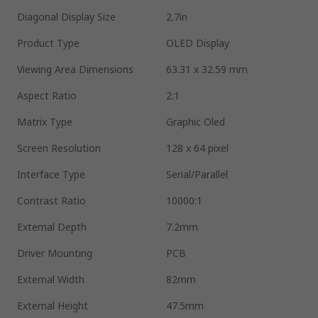
Diagonal Display Size
2.7in
Product Type
OLED Display
Viewing Area Dimensions
63.31 x 32.59 mm
Aspect Ratio
2:1
Matrix Type
Graphic Oled
Screen Resolution
128 x 64 pixel
Interface Type
Serial/Parallel
Contrast Ratio
10000:1
External Depth
7.2mm
Driver Mounting
PCB
External Width
82mm
External Height
47.5mm