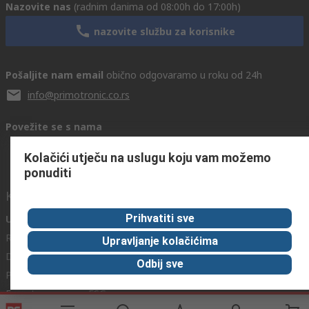
Nazovite nas
(radnim danima od 08:00h do 17:00h)
nazovite službu za korisnike
Pošaljite nam email
obično odgovaramo u roku od 24h
info@primotronic.co.rs
Povežite se s nama
Kolačići utječu na uslugu koju vam možemo
ponuditi
Korisni linkovi
Prihvatiti sve
Usluge
O RS-u
Industrijska
Registrirajte
O RS-u
Industrijska Zona
Upravljanje kolačićima
Delivery
RS u svijetu
Proizvodnja
Odbij sve
Payment
Korporacija
Export
ESG