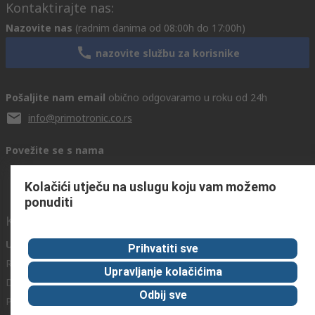
Kontaktirajte nas:
Nazovite nas
(radnim danima od 08:00h do 17:00h)
nazovite službu za korisnike
Pošaljite nam email
obično odgovaramo u roku od 24h
info@primotronic.co.rs
Povežite se s nama
Kolačići utječu na uslugu koju vam možemo
ponuditi
Korisni linkovi
Usluge
O RS-u
Industrijska
Prihvatiti sve
Registrirajte
O RS-u
Industrijska Zona
Upravljanje kolačićima
Delivery
RS u svijetu
Proizvodnja
Odbij sve
Payment
Korporacija