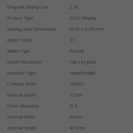
Diagonal Display Size
2.7in
Product Type
OLED Display
Viewing Area Dimensions
63.41 x 32.69 mm
Aspect Ratio
2:1
Matrix Type
Passive
Screen Resolution
128 x 64 pixel
Interface Type
Serial/Parallel
Contrast Ratio
10000:1
External Depth
5.5mm
Driver Mounting
PCB
External Width
82mm
External Height
47.5mm