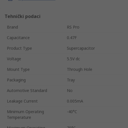
Tehnički podaci
Brand
RS Pro
Capacitance
0.47F
Product Type
Supercapacitor
Voltage
5.5V dc
Mount Type
Through Hole
Packaging
Tray
Automotive Standard
No
Leakage Current
0.005mA
Minimum Operating
-40°C
Temperature
Maximum Operating
70°C