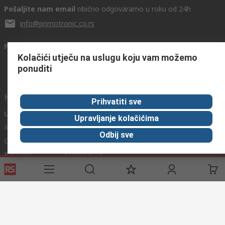
Pošaljite nam email
obično odgovaramo u roku od 24h
info@primotronic.co.rs
Povežite se s nama
Kolačići utječu na uslugu koju vam možemo
ponuditi
Korisni linkovi
Prihvatiti sve
Usluge
O RS-u
Industrijska
Upravljanje kolačićima
Registrirajte
O RS-u
Industrijska Zona
Odbij sve
Delivery
RS u svijetu
Proizvodnja
Payment
Korporacija
Export
ESG
Uvjeti korištenja
Uvjeti prodaje
Politika privatnosti
Politika
kolačića