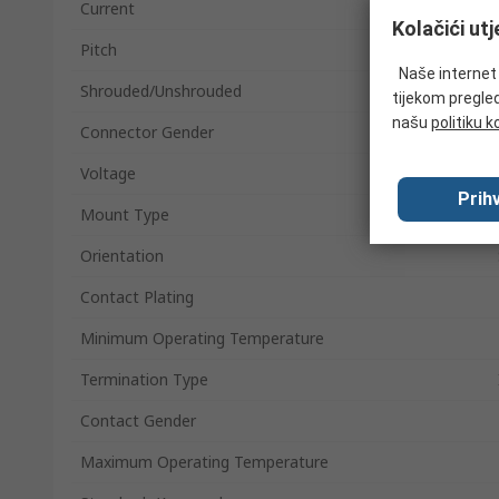
Current
Kolačići ut
Pitch
Naše internet s
Shrouded/Unshrouded
tijekom pregled
našu
politiku k
Connector Gender
Voltage
Prihv
Mount Type
Orientation
Contact Plating
Minimum Operating Temperature
Termination Type
Contact Gender
Maximum Operating Temperature