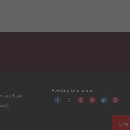
Povežite se s nama
roku od 24h
co.rs
© RS