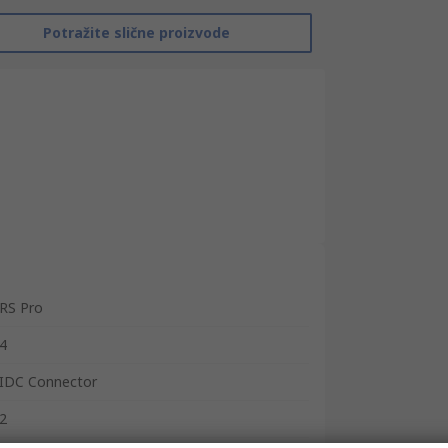
Potražite slične proizvode
RS Pro
4
IDC Connector
2