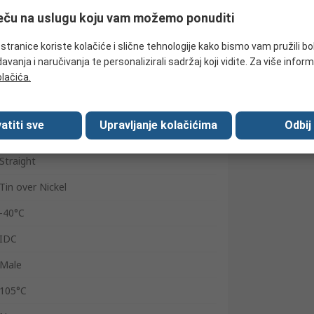
1A
ječu na uslugu koju vam možemo ponuditi
2.54mm
tranice koriste kolačiće i slične tehnologije kako bismo vam pružili bo
Unshrouded
avanja i naručivanja te personalizirali sadržaj koji vidite. Za više inform
olačića.
Male
500V
atiti sve
Upravljanje kolačićima
Odbij
Cable
Straight
Tin over Nickel
-40°C
IDC
Male
105°C