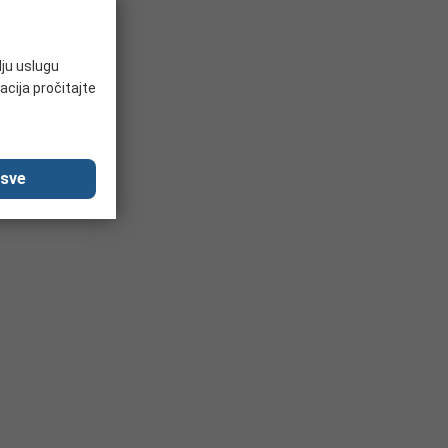
lju uslugu
acija pročitajte
 sve