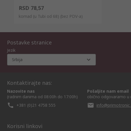
RSD 78,57
komad (u Tubi od 68)
(bez PDV-a)
Postavke stranice
Jezik
Srbija
Kontaktirajte nas:
Nazovite nas
Pošaljite nam email
(radnim danima od 08:00h do 17:00h)
obično odgovaramo u 
+381 (0)21 4758 555
info@primotronic.
Korisni linkovi