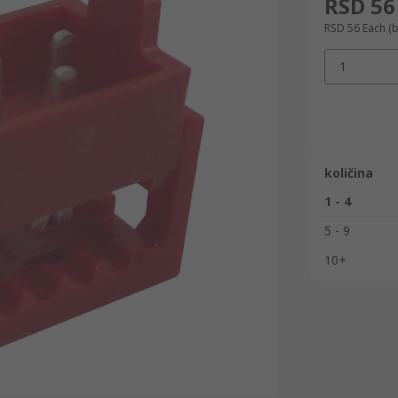
RSD 56
RSD 56
Each
(
1
količina
1 - 4
5 - 9
10+