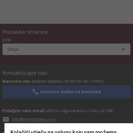
Postavke stranice
Jezik
Srbija
Kontaktirajte nas:
Nazovite nas
(radnim danima od 08:00h do 17:00h)
nazovite službu za korisnike
Pošaljite nam email
obično odgovaramo u roku od 24h
info@primotronic.co.rs
Kolačići utječu na uslugu koju vam možemo
Povežite se s nama