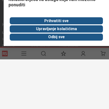
ponuditi
Prihvatiti sve
Korisni linkovi
Upravljanje kolačićima
Usluge
O RS-u
Industrijska
Odbij sve
Registrirajte
O RS-u
Industrijska Zona
Delivery
RS u svijetu
Proizvodnja
Payment
Korporacija
Export
ESG
Uvjeti korištenja
Uvjeti prodaje
Politika privatnosti
Politika
kolačića
© RS Components Ltd. 2020
Primotronic d.o.o.
Preradovićeva 5 a, 21132 Petrovaradin
grad Novi Sad
Srbija