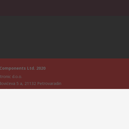
 Components Ltd. 2020
ronic d.o.o.
dovićeva 5 a, 21132 Petrovaradin
Novi Sad
nternet stranice razvio je Catalogue Solutions Ltd pod licencom