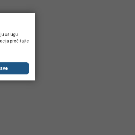
lju uslugu
acija pročitajte
 sve