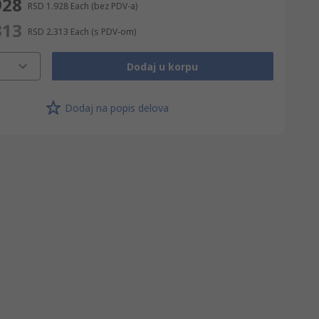
928
RSD 1.928
Each
(bez PDV-a)
313
RSD 2.313
Each
(s PDV-om)
Dodaj u korpu
Dodaj na popis delova