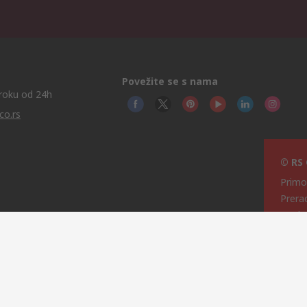
Povežite se s nama
roku od 24h
co.rs
© RS
Primot
Prera
grad 
Srbija
Ove i