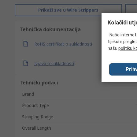
Prikaži sve u Wire Strippers
Kolačići ut
Tehnička dokumentacija
Naše internet s
tijekom pregled
RoHS certifikat o sukladnosti
našu
politiku k
Izjava o sukladnosti
Prihv
Tehnički podaci
Brand
Product Type
Stripping Range
Overall Length