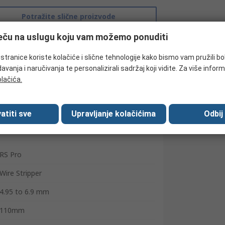
Potražite slične proizvode
ječu na uslugu koju vam možemo ponuditi
tranice koriste kolačiće i slične tehnologije kako bismo vam pružili bo
avanja i naručivanja te personalizirali sadržaj koji vidite. Za više inform
olačića.
atiti sve
Upravljanje kolačićima
Odbij
RS Pro
Wire Stripper
4.95 to 6.9 mm
110mm