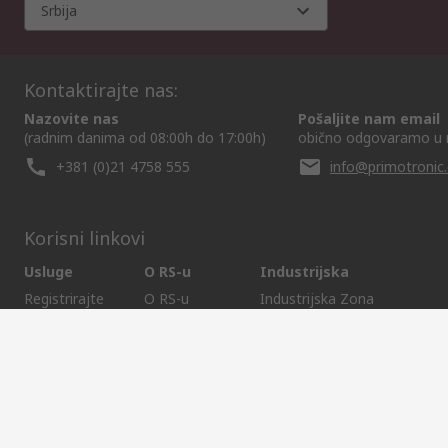
Srbija
Kontaktirajte nas:
Nazovite nas
Pošaljite nam email
(radnim danima od 08:00h do 17:00h)
obično odgovaramo u 
+381 (0)21 4758 555
info@primotronic.
Korisni linkovi
Usluge
O RS-u
Industrijska
Registrirajte
O RS-u
Industrijska Zona
Delivery
RS u svijetu
Proizvodnja
Payment
Korporacija
Export
ESG