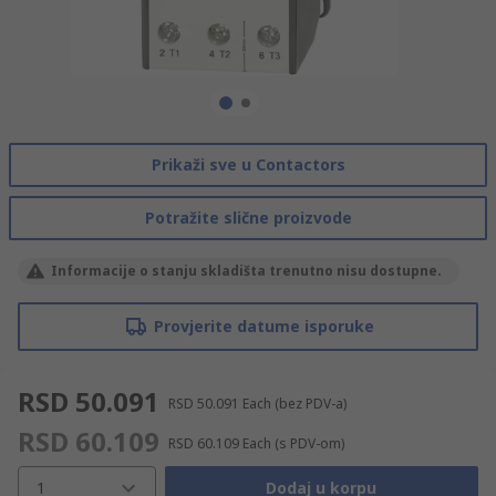
Prikaži sve u Contactors
Potražite slične proizvode
Informacije o stanju skladišta trenutno nisu dostupne.
Provjerite datume isporuke
RSD 50.091
RSD 50.091
Each
(bez PDV-a)
RSD 60.109
RSD 60.109
Each
(s PDV-om)
1
Dodaj u korpu