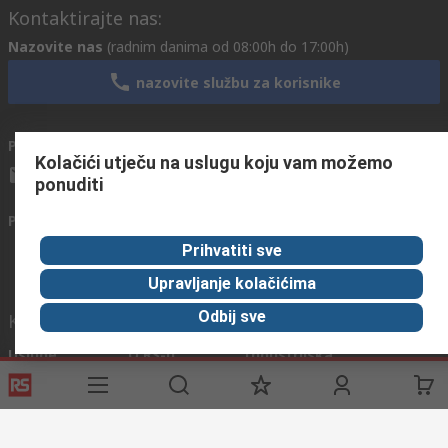
Kontaktirajte nas:
Nazovite nas
(radnim danima od 08:00h do 17:00h)
nazovite službu za korisnike
Pošaljite nam email
obično odgovaramo u roku od 24h
Kolačići utječu na uslugu koju vam možemo
info@primotronic.co.rs
ponuditi
Povežite se s nama
Prihvatiti sve
Upravljanje kolačićima
Odbij sve
Korisni linkovi
Usluge
O RS-u
Industrijska
Registrirajte
O RS-u
Industrijska Zona
Delivery
RS u svijetu
Proizvodnja
Payment
Korporacija