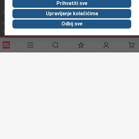
Prihvatiti sve
Korisni linkovi
Upravljanje kolačićima
Usluge
O RS-u
Industrijska
Odbij sve
Registrirajte
O RS-u
Industrijska Zona
Delivery
RS u svijetu
Proizvodnja
Payment
Korporacija
Export
ESG
Uvjeti korištenja
Uvjeti prodaje
Politika privatnosti
Politika
kolačića
© RS Components Ltd. 2020
Primotronic d.o.o.
Preradovićeva 5 a, 21132 Petrovaradin
grad Novi Sad
Srbija
Ove internet stranice razvio je Catalogue Solutions Ltd pod