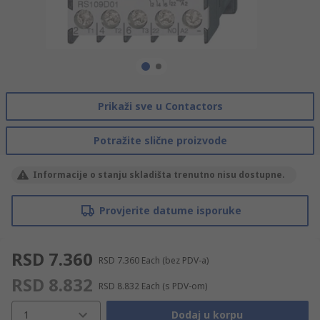
Prikaži sve u Contactors
Potražite slične proizvode
Informacije o stanju skladišta trenutno nisu dostupne.
Provjerite datume isporuke
RSD 7.360
RSD 7.360
Each
(bez PDV-a)
RSD 8.832
RSD 8.832
Each
(s PDV-om)
1
Dodaj u korpu