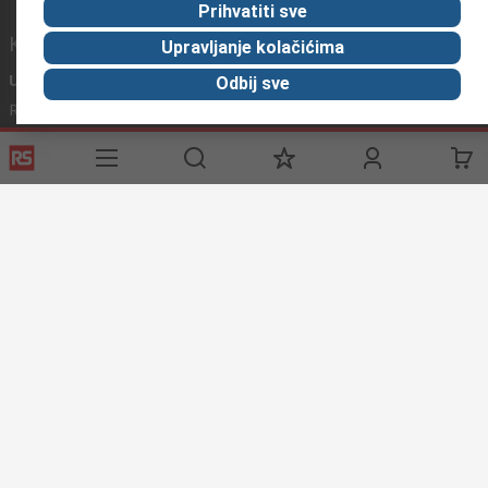
Prihvatiti sve
Korisni linkovi
Upravljanje kolačićima
Usluge
O RS-u
Industrijska
Odbij sve
Registrirajte
O RS-u
Industrijska Zona
Delivery
RS u svijetu
Proizvodnja
Payment
Korporacija
Export
ESG
Uvjeti korištenja
Uvjeti prodaje
Politika privatnosti
Politika
kolačića
© RS Components Ltd. 2020
Primotronic d.o.o.
Preradovićeva 5 a, 21132 Petrovaradin
grad Novi Sad
Srbija
Ove internet stranice razvio je Catalogue Solutions Ltd pod