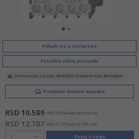
Prikaži sve u Contactors
Potražite slične proizvode
Informacije o stanju skladišta trenutno nisu dostupne.
Provjerite datume isporuke
RSD 10.589
RSD 10.589
Each
(bez PDV-a)
RSD 12.707
RSD 12.707
Each
(s PDV-om)
1
Dodaj u korpu