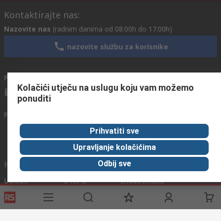
Kontaktirajte nas:
Nazovite nas
(radnim danima od 08:00h do 17:00h)
nazovite službu za korisnike
Pošaljite nam email
obično odgovaramo u roku od 24h
Kolačići utječu na uslugu koju vam možemo
info@primotronic.co.rs
ponuditi
Povežite se s nama
Prihvatiti sve
Upravljanje kolačićima
Korisni linkovi
Odbij sve
Usluge
O RS-u
Industrijska
Registrirajte
O RS-u
Industrijska Zona
Delivery
RS u svijetu
Proizvodnja
Payment
Korporacija