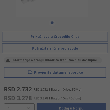
Prikaži sve u Crocodile Clips
Potražite slične proizvode
Informacije o stanju skladišta trenutno nisu dostupne.
Provjerite datume isporuke
RSD 2.732
RSD 2.732
1 Bag of 10
(bez PDV-a)
RSD 3.278
RSD 3.278
1 Bag of 10
(s PDV-om)
1
Dodaj u korpu