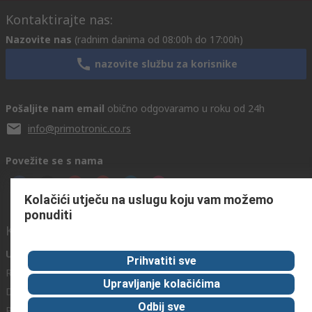
Kontaktirajte nas:
Nazovite nas
(radnim danima od 08:00h do 17:00h)
nazovite službu za korisnike
Pošaljite nam email
obično odgovaramo u roku od 24h
info@primotronic.co.rs
Povežite se s nama
Kolačići utječu na uslugu koju vam možemo
ponuditi
Korisni linkovi
Usluge
O RS-u
Industrijska
Prihvatiti sve
Registrirajte
O RS-u
Industrijska Zona
Upravljanje kolačićima
Delivery
RS u svijetu
Proizvodnja
Odbij sve
Payment
Korporacija