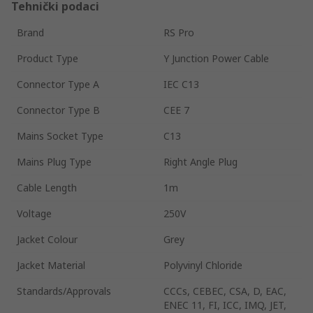
Tehnički podaci
Brand
RS Pro
Product Type
Y Junction Power Cable
Connector Type A
IEC C13
Connector Type B
CEE 7
Mains Socket Type
C13
Mains Plug Type
Right Angle Plug
Cable Length
1m
Voltage
250V
Jacket Colour
Grey
Jacket Material
Polyvinyl Chloride
Standards/Approvals
CCCs, CEBEC, CSA, D, EAC,
ENEC 11, FI, ICC, IMQ, JET,