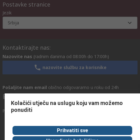
Postavke stranice
Jezik
Srbija
Kontaktirajte nas:
Nazovite nas
(radnim danima od 08:00h do 17:00h)
nazovite službu za korisnike
Pošaljite nam email
obično odgovaramo u roku od 24h
info@primotronic.co.rs
Kolačići utječu na uslugu koju vam možemo
ponuditi
Povežite se s nama
Prihvatiti sve