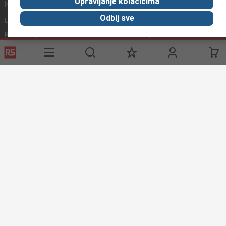
Upravljanje kolačićima
Korisni linkovi
Odbij sve
Usluge
O RS-u
Industrijska
Registrirajte
O RS-u
Industrijska Zona
Delivery
RS u svijetu
Proizvodnja
Payment
Korporacija
Export
ESG
Uvjeti korištenja
Uvjeti prodaje
Politika privatnosti
Politika
kolačića
© RS Components Ltd. 2020
Primotronic d.o.o.
Preradovićeva 5 a, 21132 Petrovaradin
grad Novi Sad
Srbija
Ove internet stranice razvio je Catalogue Solutions Ltd pod
licencom RS Components Ltd