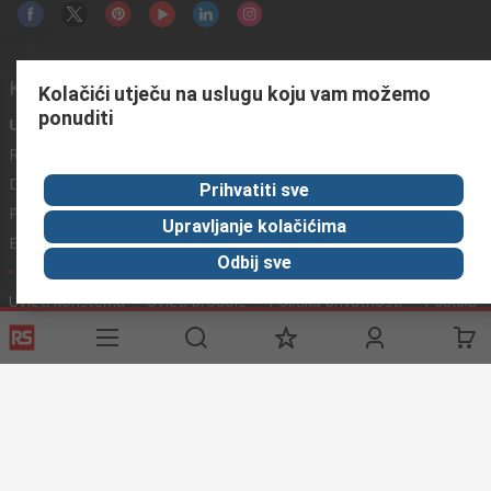
Korisni linkovi
Kolačići utječu na uslugu koju vam možemo
ponuditi
Usluge
O RS-u
Industrijska
Registrirajte
O RS-u
Industrijska Zona
Delivery
RS u svijetu
Proizvodnja
Prihvatiti sve
Payment
Korporacija
Upravljanje kolačićima
Export
ESG
Odbij sve
Uvjeti korištenja
Uvjeti prodaje
Politika privatnosti
Politika
kolačića
© RS Components Ltd. 2020
Primotronic d.o.o.
Preradovićeva 5 a, 21132 Petrovaradin
grad Novi Sad
Srbija