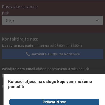
Postavke stranice
Jezik
Srbija
Kontaktirajte nas:
Nazovite nas
(radnim danima od 08:00h do 17:00h)
nazovite službu za korisnike
Pošaljite nam email
obično odgovaramo u roku od 24h
info@primotronic.co.rs
Kolačići utječu na uslugu koju vam možemo
ponuditi
Povežite se s nama
Prihvatiti sve