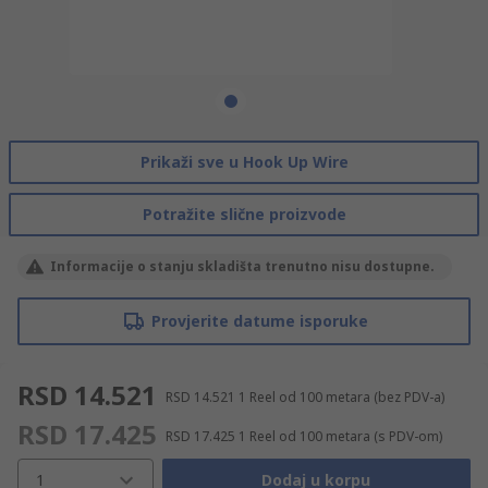
Prikaži sve u Hook Up Wire
Potražite slične proizvode
Informacije o stanju skladišta trenutno nisu dostupne.
Provjerite datume isporuke
RSD 14.521
RSD 14.521
1 Reel od 100 metara
(bez PDV-a)
RSD 17.425
RSD 17.425
1 Reel od 100 metara
(s PDV-om)
1
Dodaj u korpu