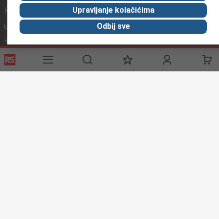
Korisni linkovi
Upravljanje kolačićima
Odbij sve
Usluge
O RS-u
Industrijska
Registrirajte
O RS-u
Industrijska Zona
Delivery
RS u svijetu
Proizvodnja
Payment
Korporacija
Export
ESG
Uvjeti korištenja
Uvjeti prodaje
Politika privatnosti
Politika
kolačića
© RS Components Ltd. 2020
Primotronic d.o.o.
Preradovićeva 5 a, 21132 Petrovaradin
grad Novi Sad
Srbija
Ove internet stranice razvio je Catalogue Solutions Ltd pod
licencom RS Components Ltd